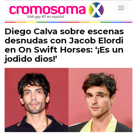
Toggle
navigat
Diego Calva sobre escenas
desnudas con Jacob Elordi
en On Swift Horses: ‘¡Es un
jodido dios!’