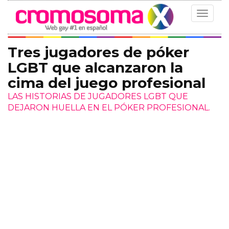
Toggle
navigat
Tres jugadores de póker
LGBT que alcanzaron la
cima del juego profesional
LAS HISTORIAS DE JUGADORES LGBT QUE
DEJARON HUELLA EN EL PÓKER PROFESIONAL.