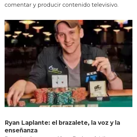
comentar y producir contenido televisivo.
Ryan Laplante: el brazalete, la voz y la
enseñanza