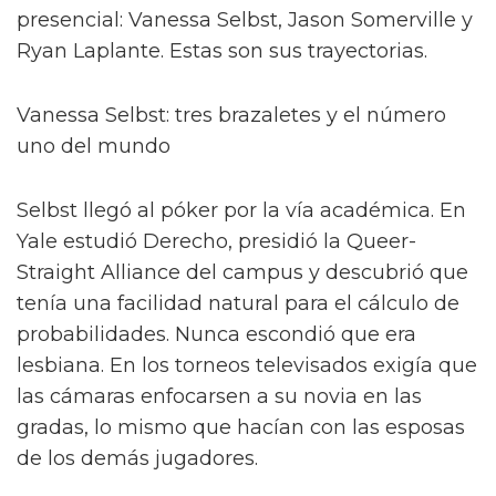
presencial: Vanessa Selbst, Jason Somerville y
Ryan Laplante. Estas son sus trayectorias.
Vanessa Selbst: tres brazaletes y el número
uno del mundo
Selbst llegó al póker por la vía académica. En
Yale estudió Derecho, presidió la Queer-
Straight Alliance del campus y descubrió que
tenía una facilidad natural para el cálculo de
probabilidades. Nunca escondió que era
lesbiana. En los torneos televisados exigía que
las cámaras enfocarsen a su novia en las
gradas, lo mismo que hacían con las esposas
de los demás jugadores.