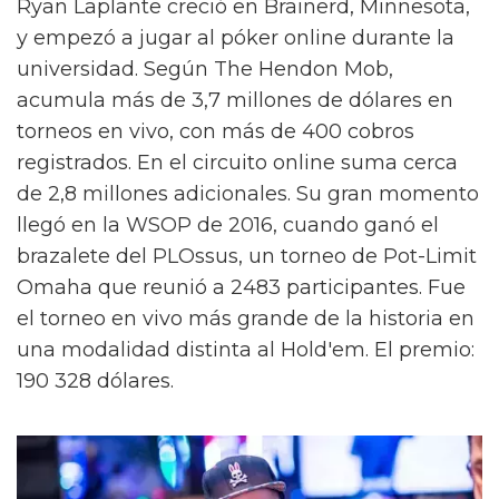
Ryan Laplante creció en Brainerd, Minnesota,
y empezó a jugar al póker online durante la
universidad. Según The Hendon Mob,
acumula más de 3,7 millones de dólares en
torneos en vivo, con más de 400 cobros
registrados. En el circuito online suma cerca
de 2,8 millones adicionales. Su gran momento
llegó en la WSOP de 2016, cuando ganó el
brazalete del PLOssus, un torneo de Pot-Limit
Omaha que reunió a 2483 participantes. Fue
el torneo en vivo más grande de la historia en
una modalidad distinta al Hold'em. El premio:
190 328 dólares.