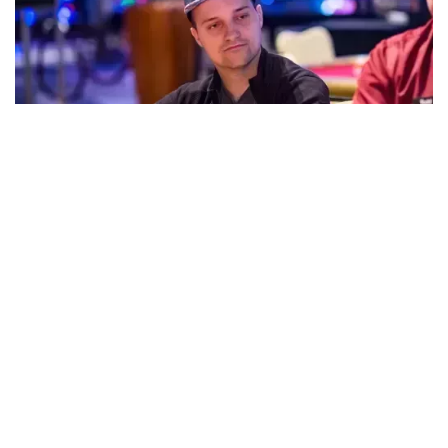
Aquella victoria quedó marcada por el
contexto. La noche anterior, 49 personas
habían sido asesinadas en el club Pulse de
Orlando, en pleno Mes del Orgullo. En la
ceremonia de entrega del brazalete, Laplante
subió al escenario junto a su pareja, Chris
Katona, y pronunció un discurso breve en el