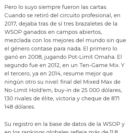
Pero lo suyo siempre fueron las cartas.
Cuando se retiró del circuito profesional, en
2017, dejaba tras de sí tres brazaletes de la
WSOP ganados en campos abiertos,
mezclada con los mejores del mundo sin que
el género contase para nada. El primero lo
ganó en 2008, jugando Pot-Limit Omaha. El
segundo fue en 2012, en un Ten-Game Mix. Y
el tercero, ya en 2014, resume mejor que
ningún otro su nivel: final del Mixed Max de
No-Limit Hold'em, buy-in de 25 000 dólares,
130 rivales de élite, victoria y cheque de 871
148 dólares.
Su registro en la base de datos de la WSOP y
en los rankings globales refleja más de 11,8