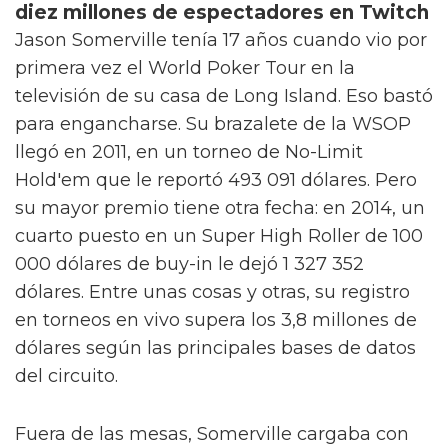
diez millones de espectadores en Twitch
Jason Somerville tenía 17 años cuando vio por
primera vez el World Poker Tour en la
televisión de su casa de Long Island. Eso bastó
para engancharse. Su brazalete de la WSOP
llegó en 2011, en un torneo de No-Limit
Hold'em que le reportó 493 091 dólares. Pero
su mayor premio tiene otra fecha: en 2014, un
cuarto puesto en un Super High Roller de 100
000 dólares de buy-in le dejó 1 327 352
dólares. Entre unas cosas y otras, su registro
en torneos en vivo supera los 3,8 millones de
dólares según las principales bases de datos
del circuito.
Fuera de las mesas, Somerville cargaba con