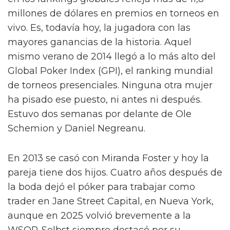
millones de dólares en premios en torneos en
vivo. Es, todavía hoy, la jugadora con las
mayores ganancias de la historia. Aquel
mismo verano de 2014 llegó a lo más alto del
Global Poker Index (GPI), el ranking mundial
de torneos presenciales. Ninguna otra mujer
ha pisado ese puesto, ni antes ni después.
Estuvo dos semanas por delante de Ole
Schemion y Daniel Negreanu.
En 2013 se casó con Miranda Foster y hoy la
pareja tiene dos hijos. Cuatro años después de
la boda dejó el póker para trabajar como
trader en Jane Street Capital, en Nueva York,
aunque en 2025 volvió brevemente a la