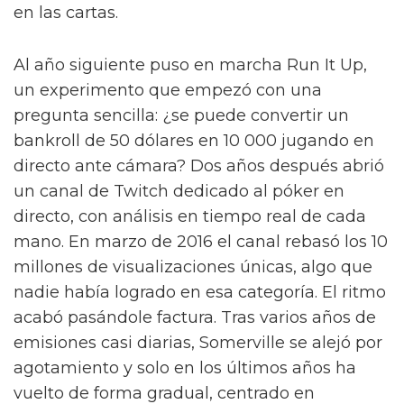
en las cartas.
Al año siguiente puso en marcha Run It Up,
un experimento que empezó con una
pregunta sencilla: ¿se puede convertir un
bankroll de 50 dólares en 10 000 jugando en
directo ante cámara? Dos años después abrió
un canal de Twitch dedicado al póker en
directo, con análisis en tiempo real de cada
mano. En marzo de 2016 el canal rebasó los 10
millones de visualizaciones únicas, algo que
nadie había logrado en esa categoría. El ritmo
acabó pasándole factura. Tras varios años de
emisiones casi diarias, Somerville se alejó por
agotamiento y solo en los últimos años ha
vuelto de forma gradual, centrado en