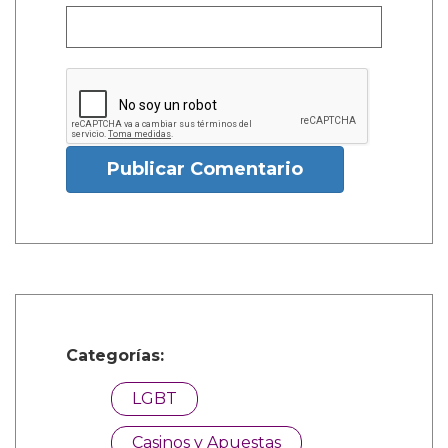
Publicar Comentario
Categorías:
LGBT
Casinos y Apuestas