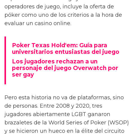
operadores de juego, incluye la oferta de
póker como uno de los criterios a la hora de
evaluar un casino online.
Poker Texas Hold'em: Guía para
universitarios entusiastas del juego
Los jugadores rechazan a un
personaje del juego Overwatch por
ser gay
Pero esta historia no va de plataformas, sino
de personas. Entre 2008 y 2020, tres
jugadores abiertamente LGBT ganaron
brazaletes de la World Series of Poker (WSOP)
y se hicieron un hueco en la élite del circuito