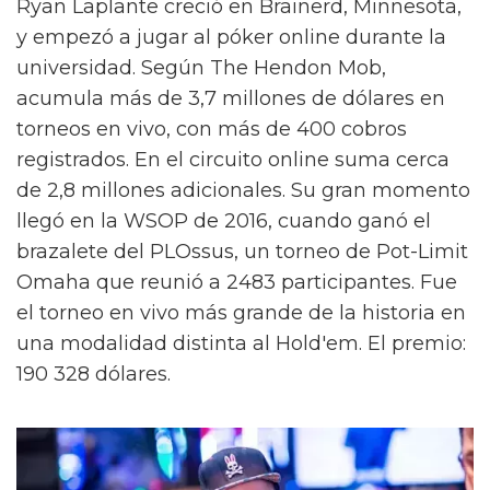
Ryan Laplante creció en Brainerd, Minnesota,
y empezó a jugar al póker online durante la
universidad. Según The Hendon Mob,
acumula más de 3,7 millones de dólares en
torneos en vivo, con más de 400 cobros
registrados. En el circuito online suma cerca
de 2,8 millones adicionales. Su gran momento
llegó en la WSOP de 2016, cuando ganó el
brazalete del PLOssus, un torneo de Pot-Limit
Omaha que reunió a 2483 participantes. Fue
el torneo en vivo más grande de la historia en
una modalidad distinta al Hold'em. El premio:
190 328 dólares.