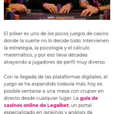
El póker es uno de los pocos juegos de casino
donde la suerte no lo decide todo. Intervienen
la estrategia, la psicología y el cálculo
matemático, y por eso lleva décadas
atrayendo a jugadores de perfil muy diverso.
Con la llegada de las plataformas digitales, el
juego se ha expandido todavía más: hoy es
posible sentarse a una mesa con crupier en
directo desde cualquier lugar. La
guía de
casinos online de Legalbet
, un portal
especializado en rankings y análisis de