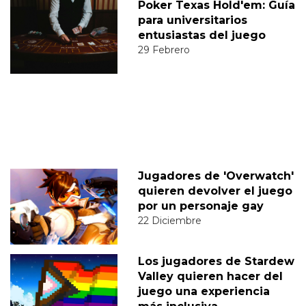
Poker Texas Hold'em: Guía
para universitarios
entusiastas del juego
29 Febrero
Jugadores de 'Overwatch'
quieren devolver el juego
por un personaje gay
22 Diciembre
Los jugadores de Stardew
Valley quieren hacer del
juego una experiencia