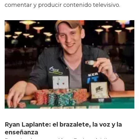
comentar y producir contenido televisivo.
Ryan Laplante: el brazalete, la voz y la
enseñanza