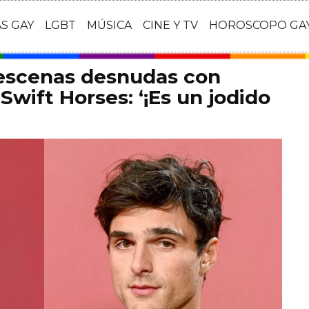
AS GAY
LGBT
MÚSICA
CINE Y TV
HOROSCOPO GA
 escenas desnudas con
Swift Horses: ‘¡Es un jodido