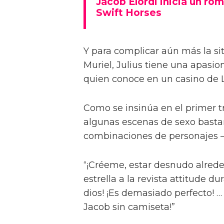
Jacob Elordi inicia un rom
Swift Horses
Y para complicar aún más la sit
Muriel, Julius tiene una apasi
quien conoce en un casino de 
Como se insinúa en el primer trá
algunas escenas de sexo bastan
combinaciones de personajes – 
“¡Créeme, estar desnudo alreded
estrella a la revista attitude d
dios! ¡Es demasiado perfecto! …
Jacob sin camiseta!”