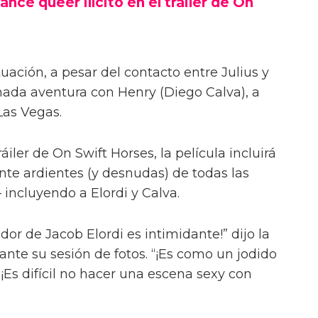
ance queer ilícito en el tráiler de On
uación, a pesar del contacto entre Julius y
onada aventura con Henry (Diego Calva), a
Las Vegas.
iler de On Swift Horses, la película incluirá
te ardientes (y desnudas) de todas las
incluyendo a Elordi y Calva.
or de Jacob Elordi es intimidante!” dijo la
urante su sesión de fotos. “¡Es como un jodido
 ¡Es difícil no hacer una escena sexy con