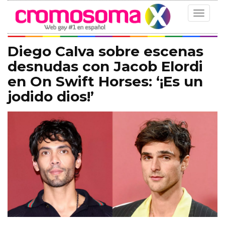
Toggle
navigat
Diego Calva sobre escenas
desnudas con Jacob Elordi
en On Swift Horses: ‘¡Es un
jodido dios!’