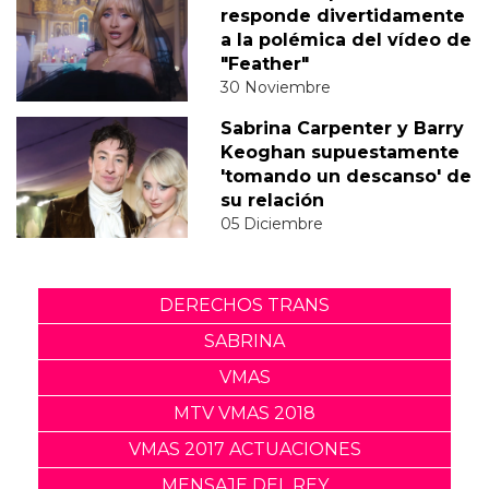
responde divertidamente
a la polémica del vídeo de
"Feather"
30 Noviembre
Sabrina Carpenter y Barry
Keoghan supuestamente
'tomando un descanso' de
su relación
05 Diciembre
DERECHOS TRANS
SABRINA
VMAS
MTV VMAS 2018
VMAS 2017 ACTUACIONES
MENSAJE DEL REY