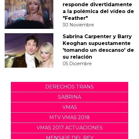
responde divertidamente
a la polémica del vídeo de
"Feather"
30 Noviembre
Sabrina Carpenter y Barry
Keoghan supuestamente
'tomando un descanso' de
su relación
05 Diciembre
DERECHOS TRANS
SABRINA
VMAS
MTV VMAS 2018
VMAS 2017 ACTUACIONES
MENSAJE DEL REY