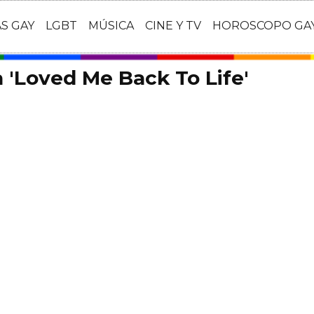
AS GAY
LGBT
MÚSICA
CINE Y TV
HOROSCOPO GA
a 'Loved Me Back To Life'