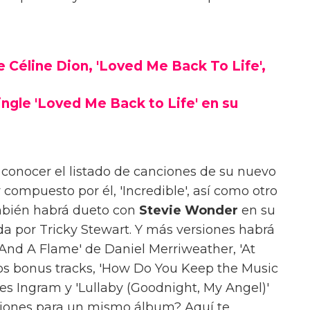
 Céline Dion, 'Loved Me Back To Life',
ingle 'Loved Me Back to Life' en su
conocer el listado de canciones de su nuevo
y compuesto por él, 'Incredible', así como otro
ambién habrá dueto con
Stevie Wonder
en su
da por Tricky Stewart. Y más versiones habrá
 And A Flame' de Daniel Merriweather, 'At
dos bonus tracks, 'How Do You Keep the Music
es Ingram y 'Lullaby (Goodnight, My Angel)'
rsiones para un mismo álbum? Aquí te