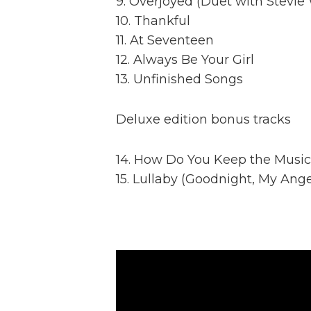
9. Overjoyed (Duet with Stevie
10. Thankful
11. At Seventeen
12. Always Be Your Girl
13. Unfinished Songs
Deluxe edition bonus tracks
14. How Do You Keep the Music
15. Lullaby (Goodnight, My Ange