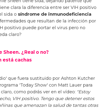
lie Sheen tiene sida, dejando patente que
ene clara la diferencia entre ser VIH positivo
el sida o
síndrome de inmunodeficiencia
fermedades que resultan de la infección por
IH positivo puede portar el virus pero no
eda claro?
e Sheen. ¿Real o no?
 está cachas
io' que fuera sustituido por Ashton Kutcher
rograma 'Today Show' con Matt Lauer para
 claro, como podrás ver en el vídeo:
"Estoy
hecho, VIH positivo. Tengo que detener estos
dañinas que amenazan la salud de tantas otras