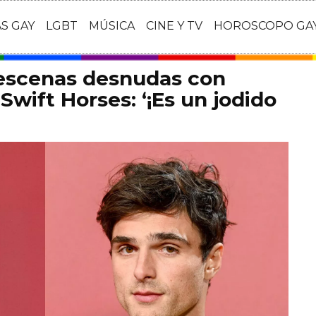
AS GAY
LGBT
MÚSICA
CINE Y TV
HOROSCOPO GA
 escenas desnudas con
Swift Horses: ‘¡Es un jodido