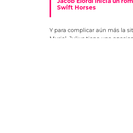
Jacob Elordi inicia un rom
Swift Horses
Y para complicar aún más la sit
Muriel, Julius tiene una apasi
quien conoce en un casino de 
Como se insinúa en el primer trá
algunas escenas de sexo bastan
combinaciones de personajes – 
“¡Créeme, estar desnudo alreded
estrella a la revista attitude d
dios! ¡Es demasiado perfecto! …
Jacob sin camiseta!”