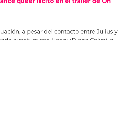
ance queer ilícito en el tráiler de On
uación, a pesar del contacto entre Julius y
onada aventura con Henry (Diego Calva), a
Las Vegas.
iler de On Swift Horses, la película incluirá
te ardientes (y desnudas) de todas las
incluyendo a Elordi y Calva.
or de Jacob Elordi es intimidante!” dijo la
urante su sesión de fotos. “¡Es como un jodido
 ¡Es difícil no hacer una escena sexy con