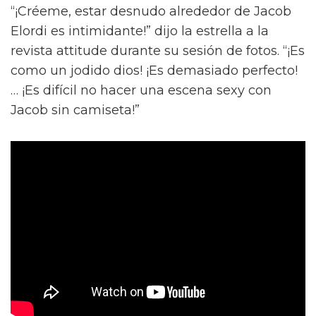
“¡Créeme, estar desnudo alrededor de Jacob
Elordi es intimidante!” dijo la estrella a la
revista attitude durante su sesión de fotos. “¡Es
como un jodido dios! ¡Es demasiado perfecto!
… ¡Es difícil no hacer una escena sexy con
Jacob sin camiseta!”