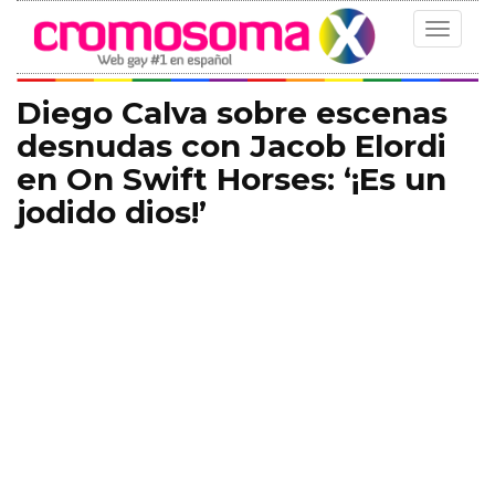
Toggle
navigat
Diego Calva sobre escenas
desnudas con Jacob Elordi
en On Swift Horses: ‘¡Es un
jodido dios!’