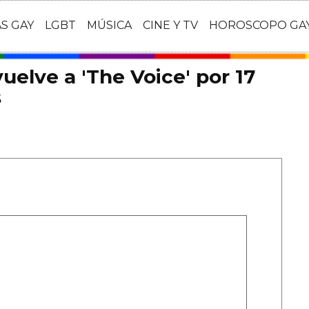
AS GAY
LGBT
MÚSICA
CINE Y TV
HOROSCOPO GA
vuelve a 'The Voice' por 17
s