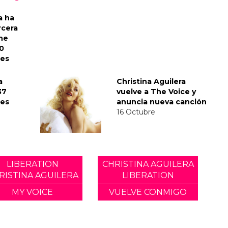
a ha
rcera
he
10
res
a
Christina Aguilera
37
vuelve a The Voice y
res
anuncia nueva canción
16 Octubre
LIBERATION
CHRISTINA AGUILERA
RISTINA AGUILERA
LIBERATION
MY VOICE
VUELVE CONMIGO