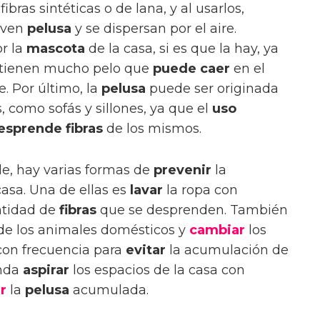
ibras sintéticas o de lana, y al usarlos,
lven
pelusa
y se dispersan por el aire.
r la
mascota
de la casa, si es que la hay, ya
tienen mucho pelo que
puede caer
en el
e. Por último, la
pelusa
puede ser originada
como sofás y sillones, ya que el
uso
esprende fibras
de los mismos.
e, hay varias formas de
prevenir
la
casa. Una de ellas es
lavar
la ropa con
ntidad de
fibras
que se desprenden. También
e los animales domésticos y
cambiar
los
on frecuencia para
evitar
la acumulación de
enda
aspirar
los espacios de la casa con
r
la
pelusa
acumulada.