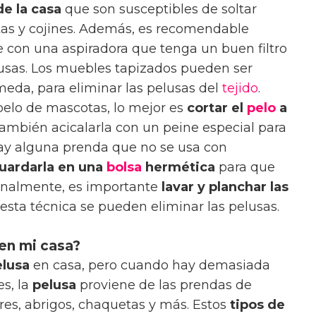
e la casa
que son susceptibles de soltar
as y cojines. Además, es recomendable
con una aspiradora que tenga un buen filtro
elusas. Los muebles tapizados pueden ser
eda, para eliminar las pelusas del
tejido
.
pelo de mascotas, lo mejor es
cortar el
pelo
a
ambién acicalarla con un peine especial para
 hay alguna prenda que no se usa con
uardarla en una
bolsa
hermética
para que
Finalmente, es importante
lavar y planchar las
 esta técnica se pueden eliminar las pelusas.
en mi casa?
elusa
en casa, pero cuando hay demasiada
s, la
pelusa
proviene de las prendas de
es, abrigos, chaquetas y más. Estos
tipos de