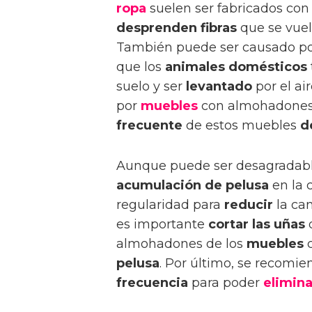
ropa
suelen ser fabricados con f
desprenden fibras
que se vue
También puede ser causado po
que los
animales domésticos
suelo y ser
levantado
por el air
por
muebles
con almohadones, 
frecuente
de estos muebles
d
Aunque puede ser desagradabl
acumulación de pelusa
en la 
regularidad para
reducir
la ca
es importante
cortar las uñas
d
almohadones de los
muebles
c
pelusa
. Por último, se recomi
frecuencia
para poder
elimina