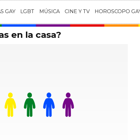
AS GAY
LGBT
MÚSICA
CINE Y TV
HOROSCOPO GA
as en la casa?