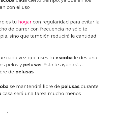
escoba
cada cierto tiempo, ya que en los
an con el uso.
mpies tu
hogar
con regularidad para evitar la
echo de barrer con frecuencia no sólo te
pia, sino que también reducirá la cantidad
ue cada vez que uses tu
escoba
le des una
os pelos y
pelusas
. Esto te ayudará a
ibre de
pelusas
.
oba
se mantendrá libre de
pelusas
durante
u casa será una tarea mucho menos