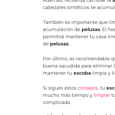
Además, recuerda cambiar la
cabezales sintéticos se acumul
También es importante que li
acumulación de
pelusas
. El h
permitirá mantener tu casa lim
de
pelusas
.
Por último, es recomendable q
buena sacudida para eliminar l
mantener tu
escoba
limpia y l
Si sigues estos
consejos
, tu
esc
mucho más tiempo y
limpiar
t
complicada.