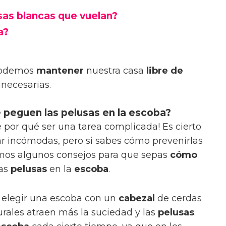
sas blancas que vuelan?
a?
podemos
mantener
nuestra casa
libre de
necesarias.
 peguen las pelusas en la escoba?
 por qué ser una tarea complicada! Es cierto
r incómodas, pero si sabes cómo prevenirlas
ntamos algunos consejos para que sepas
cómo
las
pelusas
en la
escoba
.
 elegir una escoba con un
cabezal
de cerdas
turales atraen más la suciedad y las
pelusas
.