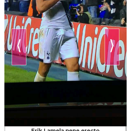
⟨
⟩
Erik Lamela pene erecto