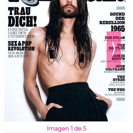
⟩
Imagen 1 de
5