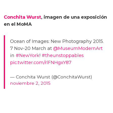
Conchita Wurst
, imagen de una exposición
en el MoMA
Ocean of Images: New Photography 2015.
7 Nov-20 March at
@MuseumModernArt
in
#NewYork
!
#theunstoppables
pic.twitter.com/rlFNHgxY87
— Conchita Wurst (@ConchitaWurst)
noviembre 2, 2015