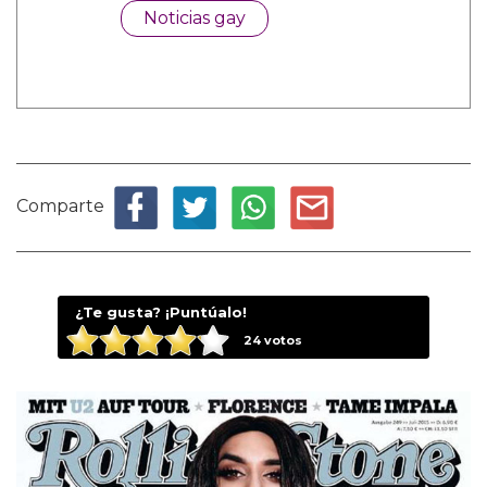
Noticias gay
Comparte
¿Te gusta? ¡Puntúalo!
24
votos