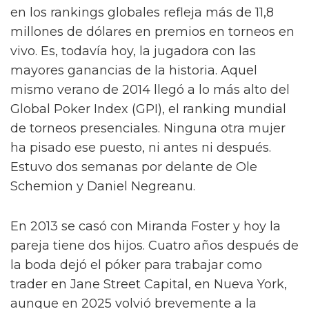
en los rankings globales refleja más de 11,8
millones de dólares en premios en torneos en
vivo. Es, todavía hoy, la jugadora con las
mayores ganancias de la historia. Aquel
mismo verano de 2014 llegó a lo más alto del
Global Poker Index (GPI), el ranking mundial
de torneos presenciales. Ninguna otra mujer
ha pisado ese puesto, ni antes ni después.
Estuvo dos semanas por delante de Ole
Schemion y Daniel Negreanu.
En 2013 se casó con Miranda Foster y hoy la
pareja tiene dos hijos. Cuatro años después de
la boda dejó el póker para trabajar como
trader en Jane Street Capital, en Nueva York,
aunque en 2025 volvió brevemente a la