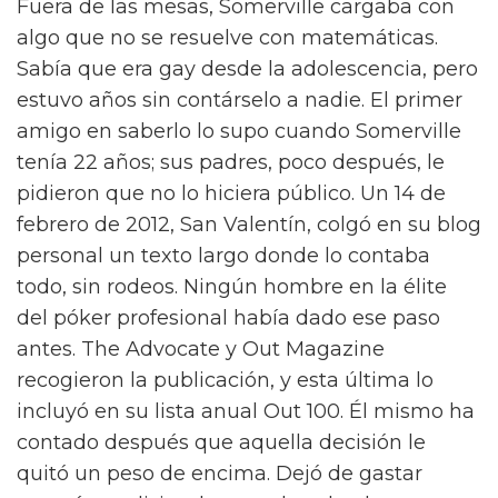
Fuera de las mesas, Somerville cargaba con
algo que no se resuelve con matemáticas.
Sabía que era gay desde la adolescencia, pero
estuvo años sin contárselo a nadie. El primer
amigo en saberlo lo supo cuando Somerville
tenía 22 años; sus padres, poco después, le
pidieron que no lo hiciera público. Un 14 de
febrero de 2012, San Valentín, colgó en su blog
personal un texto largo donde lo contaba
todo, sin rodeos. Ningún hombre en la élite
del póker profesional había dado ese paso
antes. The Advocate y Out Magazine
recogieron la publicación, y esta última lo
incluyó en su lista anual Out 100. Él mismo ha
contado después que aquella decisión le
quitó un peso de encima. Dejó de gastar