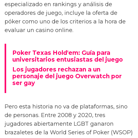
especializado en rankings y análisis de
operadores de juego, incluye la oferta de
póker como uno de los criterios a la hora de
evaluar un casino online.
Poker Texas Hold'em: Guía para
universitarios entusiastas del juego
Los jugadores rechazan a un
personaje del juego Overwatch por
ser gay
Pero esta historia no va de plataformas, sino
de personas. Entre 2008 y 2020, tres
jugadores abiertamente LGBT ganaron
brazaletes de la World Series of Poker (WSOP)