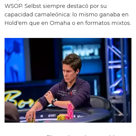
WSOP. Selbst siempre destacó por su
capacidad camaleónica: lo mismo ganaba en
Hold'em que en Omaha o en formatos mixtos.