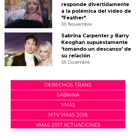
responde divertidamente
a la polémica del vídeo de
"Feather"
30 Noviembre
Sabrina Carpenter y Barry
Keoghan supuestamente
'tomando un descanso' de
su relación
05 Diciembre
DERECHOS TRANS
SABRINA
VMAS
MTV VMAS 2018
VMAS 2017 ACTUACIONES
MENSAJE DEL REY