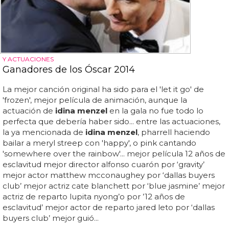
Y ACTUACIONES
Ganadores de los Óscar 2014
La mejor canción original ha sido para el 'let it go' de
'frozen', mejor película de animación, aunque la
actuación de
idina menzel
en la gala no fue todo lo
perfecta que debería haber sido... entre las actuaciones,
la ya mencionada de
idina menzel
, pharrell haciendo
bailar a meryl streep con 'happy', o pink cantando
'somewhere over the rainbow'... mejor película 12 años de
esclavitud mejor director alfonso cuarón por ‘gravity’
mejor actor matthew mcconaughey por ‘dallas buyers
club’ mejor actriz cate blanchett por ‘blue jasmine’ mejor
actriz de reparto lupita nyong’o por ’12 años de
esclavitud’ mejor actor de reparto jared leto por ‘dallas
buyers club’ mejor guió...