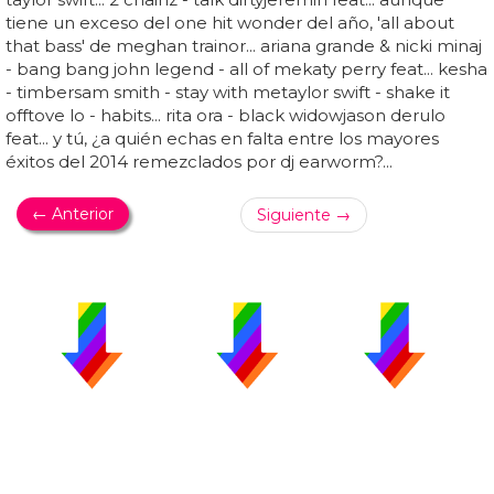
tiene un exceso del one hit wonder del año, 'all about
that bass' de meghan trainor... ariana grande & nicki minaj
- bang bang john legend - all of mekaty perry feat... kesha
- timbersam smith - stay with metaylor swift - shake it
offtove lo - habits... rita ora - black widowjason derulo
feat... y tú, ¿a quién echas en falta entre los mayores
éxitos del 2014 remezclados por dj earworm?...
← Anterior
Siguiente →