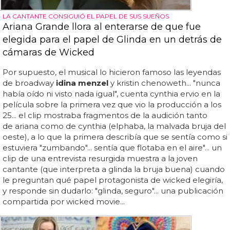
LA CANTANTE CONSIGUIÓ EL PAPEL DE SUS SUEÑOS
Ariana Grande llora al enterarse de que fue
elegida para el papel de Glinda en un detrás de
cámaras de Wicked
Por supuesto, el musical lo hicieron famoso las leyendas
de broadway
idina menzel
y kristin chenoweth... "nunca
había oído ni visto nada igual", cuenta cynthia ervio en la
película sobre la primera vez que vio la producción a los
25... el clip mostraba fragmentos de la audición tanto
de ariana como de cynthia (elphaba, la malvada bruja del
oeste), a lo que la primera describía que se sentía como si
estuviera "zumbando"... sentía que flotaba en el aire"... un
clip de una entrevista resurgida muestra a la joven
cantante (que interpreta a glinda la bruja buena) cuando
le preguntan qué papel protagonista de wicked elegiría,
y responde sin dudarlo: "glinda, seguro"... una publicación
compartida por wicked movie...