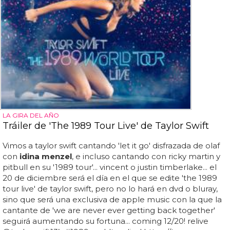
LA GIRA DEL AÑO
Tráiler de 'The 1989 Tour Live' de Taylor Swift
Vimos a taylor swift cantando 'let it go' disfrazada de olaf
con
idina menzel
, e incluso cantando con ricky martin y
pitbull en su '1989 tour'... vincent o justin timberlake... el
20 de diciembre será el día en el que se edite 'the 1989
tour live' de taylor swift, pero no lo hará en dvd o bluray,
sino que será una exclusiva de apple music con la que la
cantante de 'we are never ever getting back together'
seguirá aumentando su fortuna... coming 12/20! relive