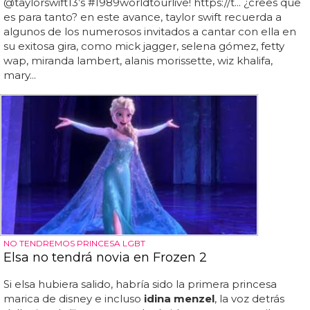
@taylorswift13’s #1989worldtourlive! https://t... ¿crees que
es para tanto? en este avance, taylor swift recuerda a
algunos de los numerosos invitados a cantar con ella en
su exitosa gira, como mick jagger, selena gómez, fetty
wap, miranda lambert, alanis morissette, wiz khalifa,
mary...
NO TENDREMOS PRINCESA LGBT
Elsa no tendrá novia en Frozen 2
Si elsa hubiera salido, habría sido la primera princesa
marica de disney e incluso
idina menzel
, la voz detrás