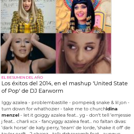
EL RESUMEN DEL AÑO
Los éxitos del 2014, en el mashup 'United State
of Pop' de DJ Earworm
Iggy azalea - problembastille - pompeiidj snake & lil jon -
turn down for whathozier - take me to church
idina
menzel
- let it goiggy azalea feat... yg - don't tell 'emjessie
j feat... charli xcx - fancyiggy azalea feat... no faltan divas:
'dark horse' de katy perry, 'team' de lorde, 'shake it off' de
taylor swift... 2 chainz - talk dirtyjeremih feat... aunque