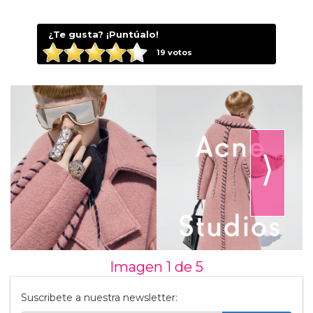
¿Te gusta? ¡Puntúalo!
19
votos
⟩
Imagen 1 de
5
Suscribete a nuestra newsletter: