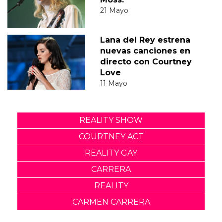
21 Mayo
Lana del Rey estrena
nuevas canciones en
directo con Courtney
Love
11 Mayo
REALITY SHOW
COURTNEY ACT
REALITY GAY
CARRERA
REALITY
CARMEN CARRERA