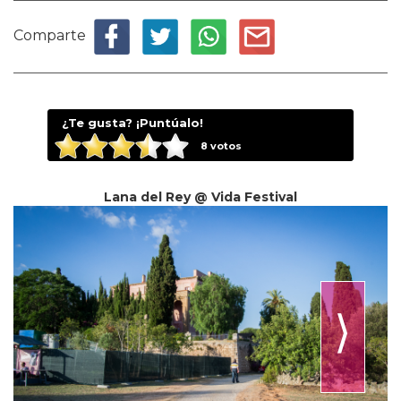
Comparte
¿Te gusta? ¡Puntúalo!
8
votos
Lana del Rey @ Vida Festival
⟩