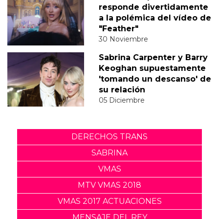
responde divertidamente
a la polémica del vídeo de
"Feather"
30 Noviembre
Sabrina Carpenter y Barry
Keoghan supuestamente
'tomando un descanso' de
su relación
05 Diciembre
DERECHOS TRANS
SABRINA
VMAS
MTV VMAS 2018
VMAS 2017 ACTUACIONES
MENSAJE DEL REY