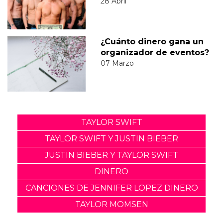
28 Abril
¿Cuánto dinero gana un
organizador de eventos?
07 Marzo
TAYLOR SWIFT
TAYLOR SWIFT Y JUSTIN BIEBER
JUSTIN BIEBER Y TAYLOR SWIFT
DINERO
CANCIONES DE JENNIFER LOPEZ DINERO
TAYLOR MOMSEN