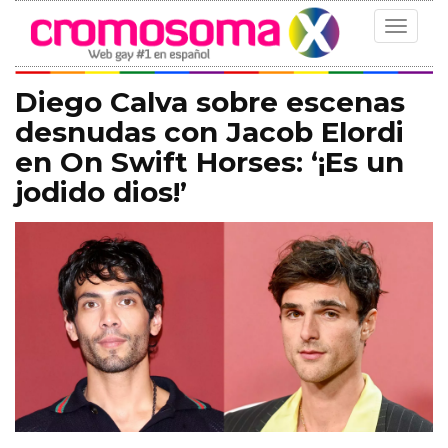
Toggle
navigat
Diego Calva sobre escenas
desnudas con Jacob Elordi
en On Swift Horses: ‘¡Es un
jodido dios!’