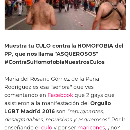
Muestra tu CULO contra la HOMOFOBIA del
PP, que nos llama "ASQUEROSOS"
#ContraSuHomofobiaNuestrosCulos
María del Rosario Gómez de la Peña
Rodríguez es esa "señora" que ves
comentando en
Facebook
que 2 gays que
asistieron a la manifestación del
Orgullo
LGBT Madrid 2016
son
"repugnantes,
desagradables, repulsivos y asquerosos"
. Por ir
enseñando el
culo
y por ser
maricones
, ¿no?