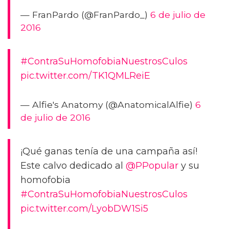
— FranPardo (@FranPardo_)
6 de julio de
2016
#ContraSuHomofobiaNuestrosCulos
pic.twitter.com/TK1QMLReiE
— Alfie's Anatomy (@AnatomicalAlfie)
6
de julio de 2016
¡Qué ganas tenía de una campaña así!
Este calvo dedicado al
@PPopular
y su
homofobia
#ContraSuHomofobiaNuestrosCulos
pic.twitter.com/LyobDW1Si5