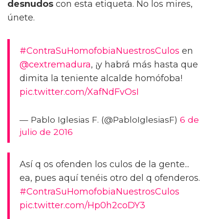
desnudos
con esta etiqueta. No los mires,
únete.
#ContraSuHomofobiaNuestrosCulos
en
@cextremadura
, ¡y habrá más hasta que
dimita la teniente alcalde homófoba!
pic.twitter.com/XafNdFvOsI
— Pablo Iglesias F. (@PabloIglesiasF)
6 de
julio de 2016
Así q os ofenden los culos de la gente...
ea, pues aquí tenéis otro del q ofenderos.
#ContraSuHomofobiaNuestrosCulos
pic.twitter.com/Hp0h2coDY3