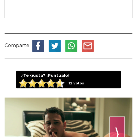
Comparte
¿Te gusta? ¡Puntúalo!
12
votos
⟩