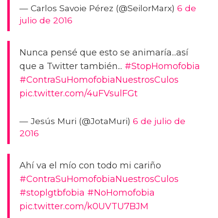
— Carlos Savoie Pérez (@SeilorMarx)
6 de
julio de 2016
Nunca pensé que esto se animaría...así
que a Twitter también...
#StopHomofobia
#ContraSuHomofobiaNuestrosCulos
pic.twitter.com/4uFVsulFGt
— Jesús Muri (@JotaMuri)
6 de julio de
2016
Ahí va el mío con todo mi cariño
#ContraSuHomofobiaNuestrosCulos
#stoplgtbfobia
#NoHomofobia
pic.twitter.com/k0UVTU7BJM