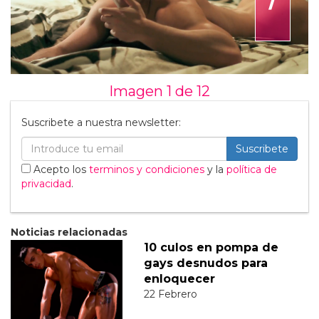
Imagen 1 de
12
Suscribete a nuestra newsletter:
Suscribete
Acepto los
terminos y condiciones
y la
política de
privacidad
.
Noticias relacionadas
10 culos en pompa de
gays desnudos para
enloquecer
22 Febrero