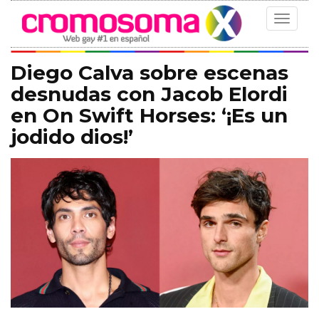
Toggle
navigat
Diego Calva sobre escenas
desnudas con Jacob Elordi
en On Swift Horses: ‘¡Es un
jodido dios!’