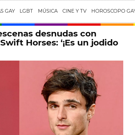
AS GAY
LGBT
MÚSICA
CINE Y TV
HOROSCOPO GA
 escenas desnudas con
Swift Horses: ‘¡Es un jodido