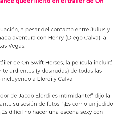
ance queer ilícito en el tráiler de On
uación, a pesar del contacto entre Julius y
onada aventura con Henry (Diego Calva), a
Las Vegas.
iler de On Swift Horses, la película incluirá
te ardientes (y desnudas) de todas las
incluyendo a Elordi y Calva.
or de Jacob Elordi es intimidante!” dijo la
urante su sesión de fotos. “¡Es como un jodido
 ¡Es difícil no hacer una escena sexy con