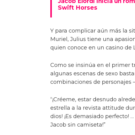
Jacob Elordi inicia un rom
Swift Horses
Y para complicar aún más la sit
Muriel, Julius tiene una apasi
quien conoce en un casino de 
Como se insinúa en el primer trá
algunas escenas de sexo bastan
combinaciones de personajes – 
“¡Créeme, estar desnudo alreded
estrella a la revista attitude d
dios! ¡Es demasiado perfecto! …
Jacob sin camiseta!”