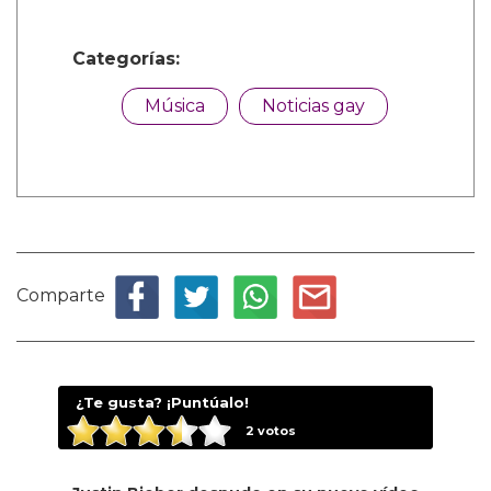
Categorías:
Música
Noticias gay
Comparte
¿Te gusta? ¡Puntúalo!
2
votos