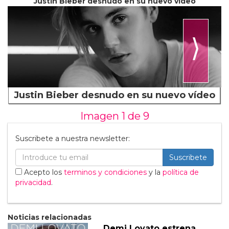
Justin Bieber desnudo en su nuevo vídeo
⟩
Justin Bieber desnudo en su nuevo vídeo
Imagen 1 de
9
Suscribete a nuestra newsletter:
Suscribete
Acepto los
terminos y condiciones
y la
política de
privacidad
.
Noticias relacionadas
Demi Lovato estrena