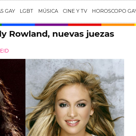
AS GAY
LGBT
MÚSICA
CINE Y TV
HOROSCOPO GA
lly Rowland, nuevas juezas
EID