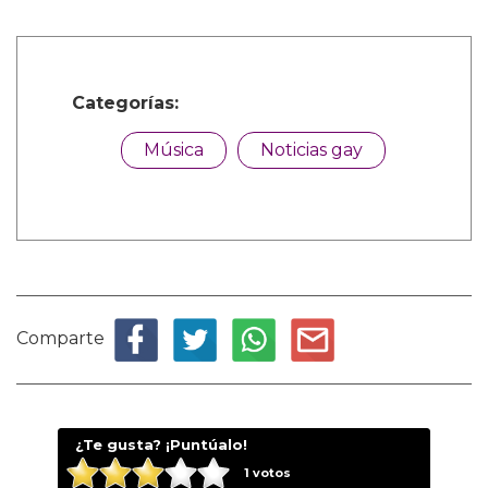
Categorías:
Música
Noticias gay
Comparte
¿Te gusta? ¡Puntúalo!
1
votos