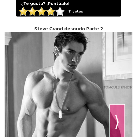
¿Te gusta? ¡Puntúalo!
11
votos
Steve Grand desnudo Parte 2
⟩