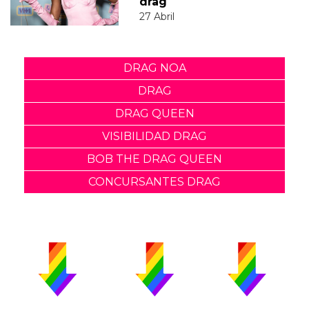
drag
27 Abril
DRAG NOA
DRAG
DRAG QUEEN
VISIBILIDAD DRAG
BOB THE DRAG QUEEN
CONCURSANTES DRAG