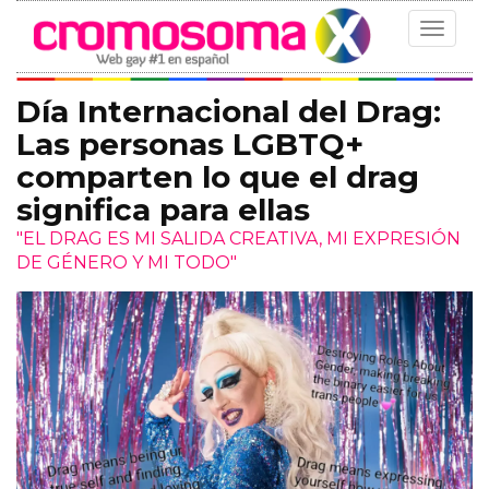
Toggle
navigat
Día Internacional del Drag:
Las personas LGBTQ+
comparten lo que el drag
significa para ellas
"EL DRAG ES MI SALIDA CREATIVA, MI EXPRESIÓN
DE GÉNERO Y MI TODO"