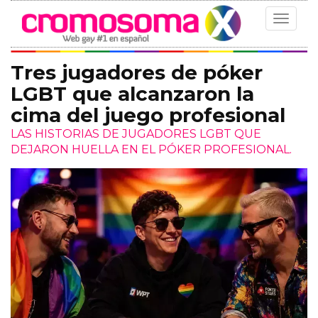
Toggle
navigat
Tres jugadores de póker
LGBT que alcanzaron la
cima del juego profesional
LAS HISTORIAS DE JUGADORES LGBT QUE
DEJARON HUELLA EN EL PÓKER PROFESIONAL.