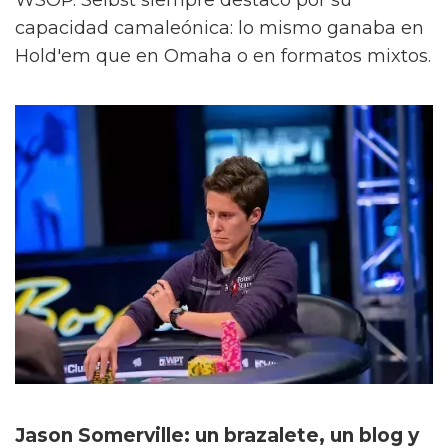
WSOP. Selbst siempre destacó por su
capacidad camaleónica: lo mismo ganaba en
Hold'em que en Omaha o en formatos mixtos.
Jason Somerville: un brazalete, un blog y