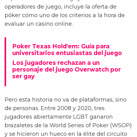
operadores de juego, incluye la oferta de
póker como uno de los criterios a la hora de
evaluar un casino online.
Poker Texas Hold'em: Guía para
universitarios entusiastas del juego
Los jugadores rechazan a un
personaje del juego Overwatch por
ser gay
Pero esta historia no va de plataformas, sino
de personas. Entre 2008 y 2020, tres
jugadores abiertamente LGBT ganaron
brazaletes de la World Series of Poker (WSOP)
y se hicieron un hueco en la élite del circuito