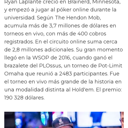
Ryan Laplante creció en Brainerd, Minnesota,
y empezó a jugar al póker online durante la
universidad. Según The Hendon Mob,
acumula más de 3,7 millones de dólares en
torneos en vivo, con más de 400 cobros
registrados. En el circuito online suma cerca
de 2,8 millones adicionales. Su gran momento
llegó en la WSOP de 2016, cuando ganó el
brazalete del PLOssus, un torneo de Pot-Limit
Omaha que reunió a 2483 participantes. Fue
el torneo en vivo más grande de la historia en
una modalidad distinta al Hold'em. El premio:
190 328 dólares.