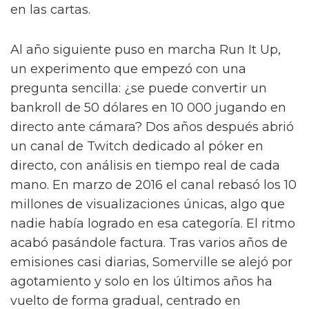
en las cartas.
Al año siguiente puso en marcha Run It Up,
un experimento que empezó con una
pregunta sencilla: ¿se puede convertir un
bankroll de 50 dólares en 10 000 jugando en
directo ante cámara? Dos años después abrió
un canal de Twitch dedicado al póker en
directo, con análisis en tiempo real de cada
mano. En marzo de 2016 el canal rebasó los 10
millones de visualizaciones únicas, algo que
nadie había logrado en esa categoría. El ritmo
acabó pasándole factura. Tras varios años de
emisiones casi diarias, Somerville se alejó por
agotamiento y solo en los últimos años ha
vuelto de forma gradual, centrado en