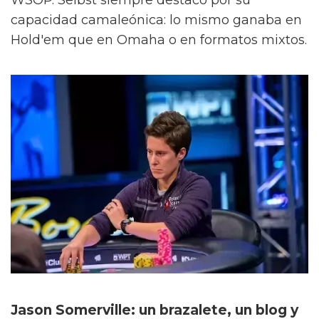
WSOP. Selbst siempre destacó por su
capacidad camaleónica: lo mismo ganaba en
Hold'em que en Omaha o en formatos mixtos.
Jason Somerville: un brazalete, un blog y