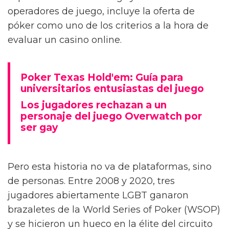
operadores de juego, incluye la oferta de
póker como uno de los criterios a la hora de
evaluar un casino online.
Poker Texas Hold'em: Guía para
universitarios entusiastas del juego
Los jugadores rechazan a un
personaje del juego Overwatch por
ser gay
Pero esta historia no va de plataformas, sino
de personas. Entre 2008 y 2020, tres
jugadores abiertamente LGBT ganaron
brazaletes de la World Series of Poker (WSOP)
y se hicieron un hueco en la élite del circuito