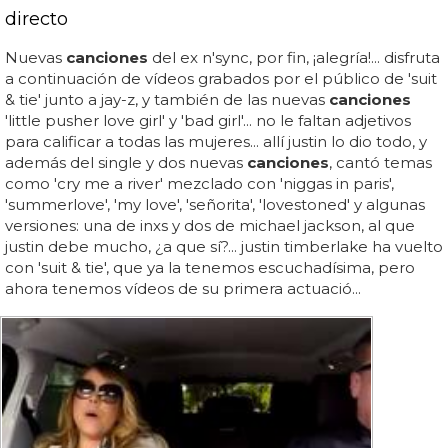
directo
Nuevas
canciones
del ex n'sync, por fin, ¡alegría!... disfruta
a continuación de vídeos grabados por el público de 'suit
& tie' junto a jay-z, y también de las nuevas
canciones
'little pusher love girl' y 'bad girl'... no le faltan adjetivos
para calificar a todas las mujeres... allí justin lo dio todo, y
además del single y dos nuevas
canciones
, cantó temas
como 'cry me a river' mezclado con 'niggas in paris',
'summerlove', 'my love', 'señorita', 'lovestoned' y algunas
versiones: una de inxs y dos de michael jackson, al que
justin debe mucho, ¿a que sí?... justin timberlake ha vuelto
con 'suit & tie', que ya la tenemos escuchadísima, pero
ahora tenemos vídeos de su primera actuació...