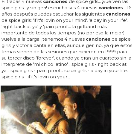
Filtradas 4 nuevas
canciones
de spice girls... ¡vuelven las
spice girls! ¡y sin geri! escucha sus 4 nuevas
canciones
... 16
años después puedes escuchar las siguientes
canciones
de spice girls: 'if it's lovin on your mind', 'a day in your life',
'right back at ya' y 'pain proof'... la girlband más
importante de todos los tiempos (no por eso la mejor)
vuelve a la carga: ¡tenemos 4 nuevas
canciones
de spice
girls! y victoria canta en ellas, aunque geri no, ya que estos
temas vienen de las sesiones que hicieron en 1999 para
su tercer disco 'forever', cuando ya eran un cuarteto sin la
intérprete de 'mi chico latino'... spice girls - right back at
ya... spice girls - pain proof... spice girls - a day in your life...
spice girls - if it's lovin on your...