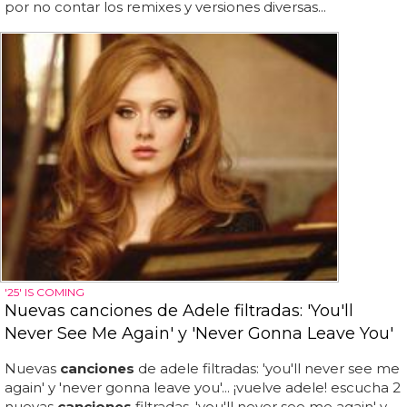
por no contar los remixes y versiones diversas...
'25' IS COMING
Nuevas canciones de Adele filtradas: 'You'll
Never See Me Again' y 'Never Gonna Leave You'
Nuevas
canciones
de adele filtradas: 'you'll never see me
again' y 'never gonna leave you'... ¡vuelve adele! escucha 2
nuevas
canciones
filtradas, 'you'll never see me again' y