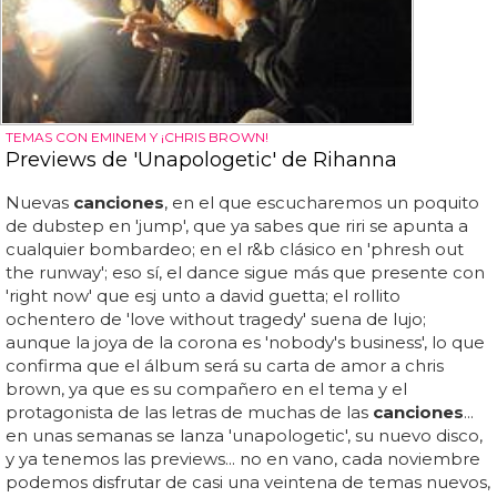
TEMAS CON EMINEM Y ¡CHRIS BROWN!
Previews de 'Unapologetic' de Rihanna
Nuevas
canciones
, en el que escucharemos un poquito
de dubstep en 'jump', que ya sabes que riri se apunta a
cualquier bombardeo; en el r&b clásico en 'phresh out
the runway'; eso sí, el dance sigue más que presente con
'right now' que esj unto a david guetta; el rollito
ochentero de 'love without tragedy' suena de lujo;
aunque la joya de la corona es 'nobody's business', lo que
confirma que el álbum será su carta de amor a chris
brown, ya que es su compañero en el tema y el
protagonista de las letras de muchas de las
canciones
...
en unas semanas se lanza 'unapologetic', su nuevo disco,
y ya tenemos las previews... no en vano, cada noviembre
podemos disfrutar de casi una veintena de temas nuevos,