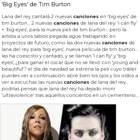
'Big Eyes' de Tim Burton
Lana del rey cantará 2 nuevas
canciones
en 'big eyes' de
tim burton... 2 nuevas
canciones
de lana del rey: 'i can fly'
+ 'big eyes', para la nueva peli de tim burton... pero la
artista a unos labios pegada sigue trabajando en
proyectos de futuro, como las dos nuevas
canciones
de
lana del rey para 'big eyes', nueva película de tim burton...
las ha coescrito y cantado, y se llaman 'i can fly' y 'big
eyes', ¿para ganar el oscar que no se llevó con 'young and
beautiful'? el día de navidad se estrena la peli cuyo tráiler
puedes ver a continuación: abre bien los ojos y los oídos a
ver si escuchas las nuevas
canciones
de lana del rey...
podrías pensar que lana del rey ha dejado morir
'ultraviolence' tras aquellos conciertos en un cementerio...