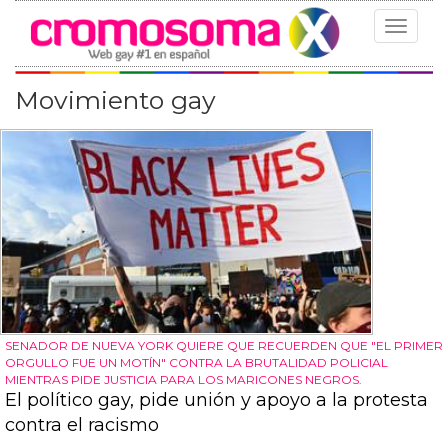
Toggle
navigat
Movimiento gay
SENADOR DE NUEVA YORK QUIERE QUE RECUERDEN QUE "EL PRIMER
ORGULLO FUE UN MOTÍN" CONTRA LA BRUTALIDAD POLICIAL
MIENTRAS PIDE JUSTICIA PARA LOS MARICONES NEGROS.
El político gay, pide unión y apoyo a la protesta
contra el racismo