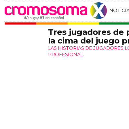
NOTICI
Tres jugadores de
la cima del juego p
LAS HISTORIAS DE JUGADORES 
PROFESIONAL.