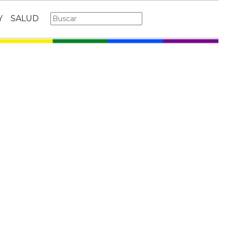
Y
SALUD