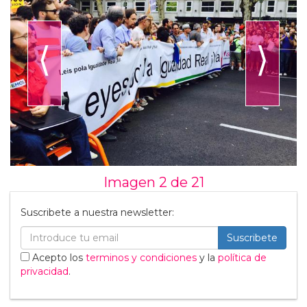
⟨
⟩
Imagen 2 de
21
Suscribete a nuestra newsletter:
Suscribete
Acepto los
terminos y condiciones
y la
política de
privacidad
.