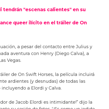
las escenas desnudas con el actor de
 Jacob Elordi para On Swift Horses,
ntes'.
Pufahl, On Swift Horses sigue a la pareja
s) y Lee (Will Poulter) – con Muriel
Lee, Julius (Jacob Elordi).
i tendrán "escenas calientes" en su