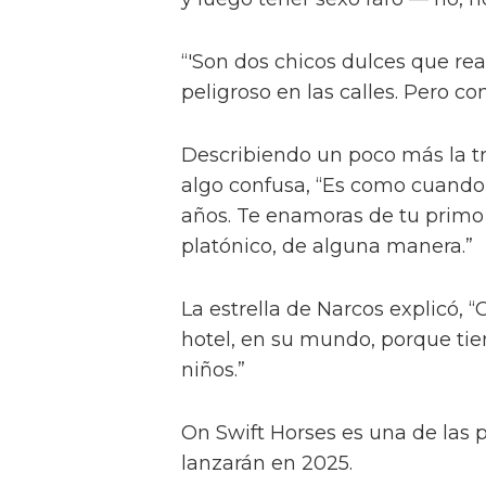
También le contó a la publicac
amor real”, tal como lo describ
“Él nos dijo: 'No quiero provocar
quiero una historia clásica de 
y luego tener sexo raro — no, no
“'Son dos chicos dulces que re
peligroso en las calles. Pero co