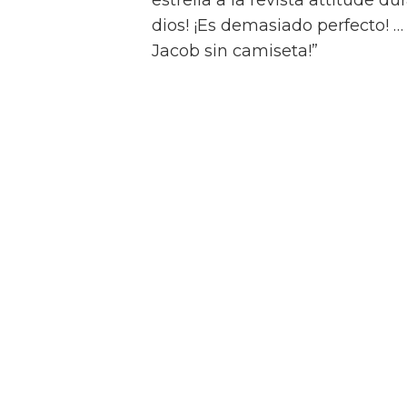
Jacob Elordi inicia un rom
Swift Horses
Y para complicar aún más la sit
Muriel, Julius tiene una apasi
quien conoce en un casino de 
Como se insinúa en el primer trá
algunas escenas de sexo bastan
combinaciones de personajes – 
“¡Créeme, estar desnudo alreded
estrella a la revista attitude d
dios! ¡Es demasiado perfecto! …
Jacob sin camiseta!”