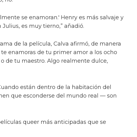
ión que las escenas de sexo tratan “sobre
ió el director Dan Minahan.
 al público. Esto se trata de amor real. No
tragedia alrededor de estos personajes queer
, no.
almente se enamoran.' Henry es más salvaje y
n Julius, es muy tierno,” añadió.