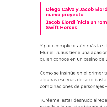
Diego Calva ha hablado sobre 
Euphoria y su novio en pantalla
describiéndolas como 'intimida
Basada en el libro de Shannon 
casada Muriel (Daisy Edgar-Jone
anhelando al hermano menor de 
Diego Calva y Jacob Elord
nuevo proyecto