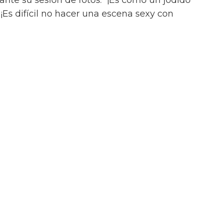
ance queer ilícito en el tráiler de On
uación, a pesar del contacto entre Julius y
onada aventura con Henry (Diego Calva), a
Las Vegas.
iler de On Swift Horses, la película incluirá
te ardientes (y desnudas) de todas las
incluyendo a Elordi y Calva.
or de Jacob Elordi es intimidante!” dijo la
urante su sesión de fotos. “¡Es como un jodido
 ¡Es difícil no hacer una escena sexy con