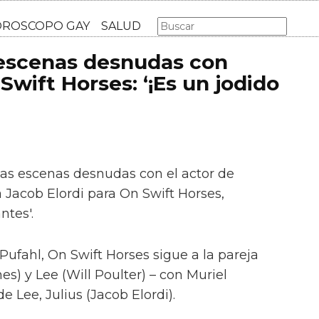
AS GAY
LGBT
MÚSICA
CINE Y TV
HOROSCOPO GA
 escenas desnudas con
Swift Horses: ‘¡Es un jodido