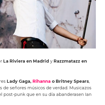
or
La Riviera en Madrid
y
Razzmatazz en
res
Lady Gaga,
Rihanna
o Britney Spears
,
os de señores músicos de verdad. Musicazos
el post-punk que en su día abanderasen Ian