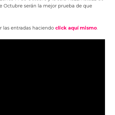
de Octubre serán la mejor prueba de que
r las entradas haciendo
click aquí mismo
.