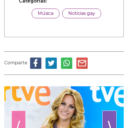
Categorías:
Música
Noticias gay
Comparte
⟨
⟩