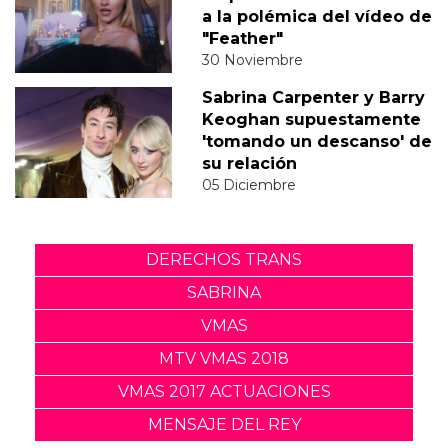
a la polémica del vídeo de
"Feather"
30 Noviembre
Sabrina Carpenter y Barry
Keoghan supuestamente
'tomando un descanso' de
su relación
05 Diciembre
DERECHOS TRANS
SABRINA
VMAS
MTV VMAS 2018
VMAS 2017 ACTUACIONES
MENSAJE DEL REY