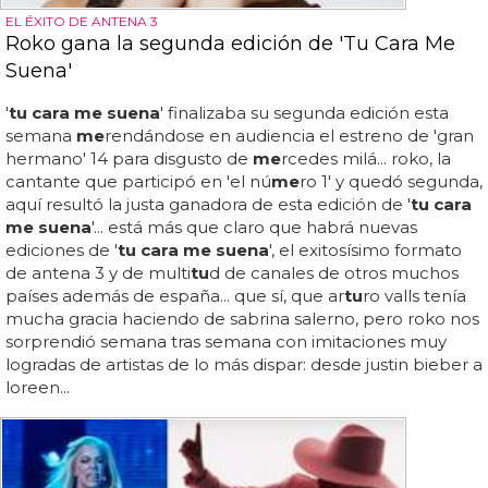
EL ÉXITO DE ANTENA 3
Roko gana la segunda edición de 'Tu Cara Me
Suena'
'
tu cara me suena
' finalizaba su segunda edición esta
semana
me
rendándose en audiencia el estreno de 'gran
hermano' 14 para disgusto de
me
rcedes milá... roko, la
cantante que participó en 'el nú
me
ro 1' y quedó segunda,
aquí resultó la justa ganadora de esta edición de '
tu cara
me suena
'... está más que claro que habrá nuevas
ediciones de '
tu cara me suena
', el exitosísimo formato
de antena 3 y de multi
tu
d de canales de otros muchos
países además de españa... que sí, que ar
tu
ro valls tenía
mucha gracia haciendo de sabrina salerno, pero roko nos
sorprendió semana tras semana con imitaciones muy
logradas de artistas de lo más dispar: desde justin bieber a
loreen...