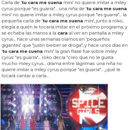
Carla de '
tu cara me suena
mini' no quiere imitar a miley
cyrus porque "es guarra"... una niña de '
tu cara me suena
mini' no quiere imitar a miley cyrus porque "es guarra"... la
pequeña carla de '
tu cara me suena
mini', junto a roko,
elegía a quién le tocaría imitar en el próximo programa, y
se echaba las manos a la
cara
al ver en pantalla a miley
cyrus... hace unas semanas oíamos en 'pequeños
gigantes' que "justin bieber se droga", y hace unos días en
'
tu cara me suena
mini' la gran frase fue sobre miley
cyrus: "es guarra"... roko decía "creo que no le gusta
mucho miley cyrus... drama entre lágrimas: una niña no
quiere imitar a miley cyrus porque "es guarra"... ¿qué le
tocará cantar a carla...