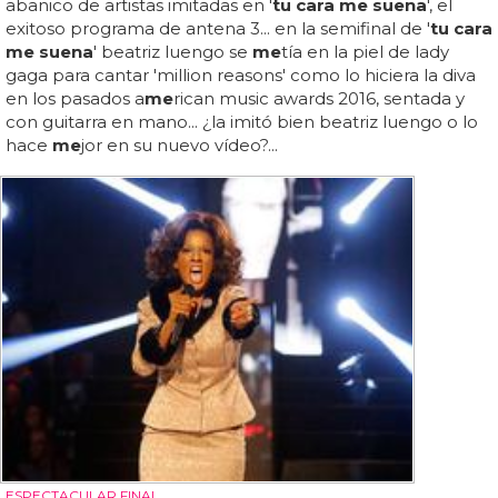
abanico de artistas imitadas en '
tu cara me suena
', el
exitoso programa de antena 3... en la semifinal de '
tu cara
me suena
' beatriz luengo se
me
tía en la piel de lady
gaga para cantar 'million reasons' como lo hiciera la diva
en los pasados a
me
rican music awards 2016, sentada y
con guitarra en mano... ¿la imitó bien beatriz luengo o lo
hace
me
jor en su nuevo vídeo?...
ESPECTACULAR FINAL