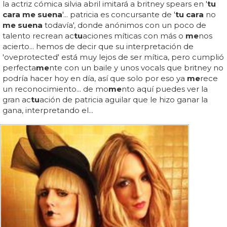
la actriz cómica silvia abril imitará a britney spears en '
tu
cara me suena
'... patricia es concursante de '
tu cara
no
me suena
todavía', donde anónimos con un poco de
talento recrean ac
tu
aciones míticas con más o
me
nos
acierto... hemos de decir que su interpretación de
'oveprotected' está muy lejos de ser mítica, pero cumplió
perfecta
me
nte con un baile y unos vocals que britney no
podría hacer hoy en día, así que solo por eso ya
me
rece
un reconocimiento... de mo
me
nto aquí puedes ver la
gran ac
tu
ación de patricia aguilar que le hizo ganar la
gana, interpretando el...