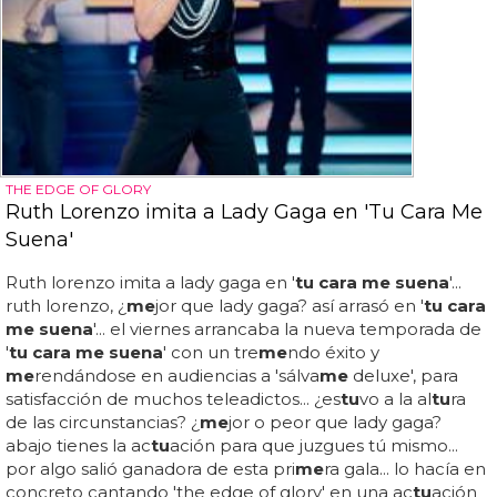
THE EDGE OF GLORY
Ruth Lorenzo imita a Lady Gaga en 'Tu Cara Me
Suena'
Ruth lorenzo imita a lady gaga en '
tu cara me suena
'...
ruth lorenzo, ¿
me
jor que lady gaga? así arrasó en '
tu cara
me suena
'... el viernes arrancaba la nueva temporada de
'
tu cara me suena
' con un tre
me
ndo éxito y
me
rendándose en audiencias a 'sálva
me
deluxe', para
satisfacción de muchos teleadictos... ¿es
tu
vo a la al
tu
ra
de las circunstancias? ¿
me
jor o peor que lady gaga?
abajo tienes la ac
tu
ación para que juzgues tú mismo...
por algo salió ganadora de esta pri
me
ra gala... lo hacía en
concreto cantando 'the edge of glory' en una ac
tu
ación