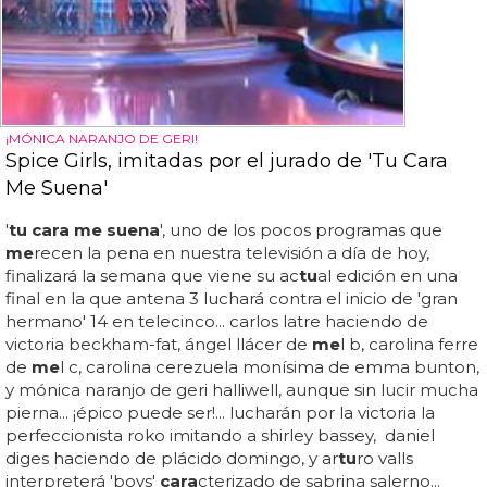
¡MÓNICA NARANJO DE GERI!
Spice Girls, imitadas por el jurado de 'Tu Cara
Me Suena'
'
tu cara me suena
', uno de los pocos programas que
me
recen la pena en nuestra televisión a día de hoy,
finalizará la semana que viene su ac
tu
al edición en una
final en la que antena 3 luchará contra el inicio de 'gran
hermano' 14 en telecinco... carlos latre haciendo de
victoria beckham-fat, ángel llácer de
me
l b, carolina ferre
de
me
l c, carolina cerezuela monísima de emma bunton,
y mónica naranjo de geri halliwell, aunque sin lucir mucha
pierna... ¡épico puede ser!... lucharán por la victoria la
perfeccionista roko imitando a shirley bassey, daniel
diges haciendo de plácido domingo, y ar
tu
ro valls
interpreterá 'boys'
cara
cterizado de sabrina salerno...