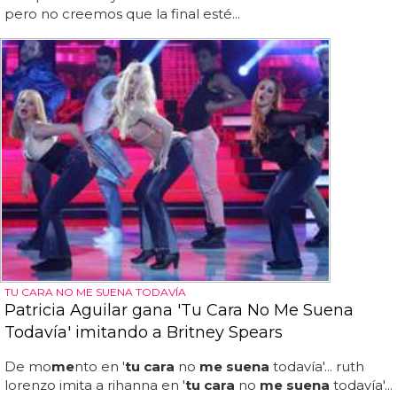
pero no creemos que la final esté...
TU CARA NO ME SUENA TODAVÍA
Patricia Aguilar gana 'Tu Cara No Me Suena
Todavía' imitando a Britney Spears
De mo
me
nto en '
tu cara
no
me suena
todavía'... ruth
lorenzo imita a rihanna en '
tu cara
no
me suena
todavía'...