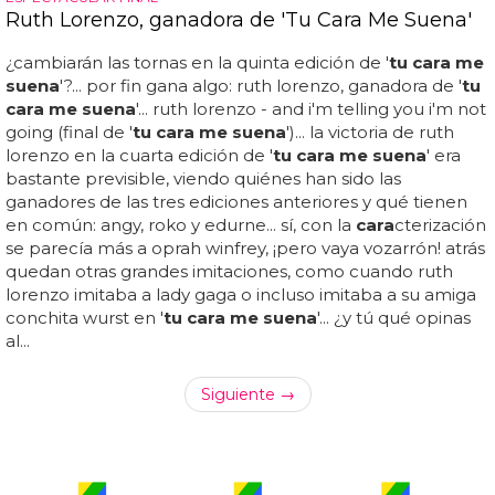
Ruth Lorenzo, ganadora de 'Tu Cara Me Suena'
¿cambiarán las tornas en la quinta edición de '
tu cara me
suena
'?... por fin gana algo: ruth lorenzo, ganadora de '
tu
cara me suena
'... ruth lorenzo - and i'm telling you i'm not
going (final de '
tu cara me suena
')... la victoria de ruth
lorenzo en la cuarta edición de '
tu cara me suena
' era
bastante previsible, viendo quiénes han sido las
ganadores de las tres ediciones anteriores y qué tienen
en común: angy, roko y edurne... sí, con la
cara
cterización
se parecía más a oprah winfrey, ¡pero vaya vozarrón! atrás
quedan otras grandes imitaciones, como cuando ruth
lorenzo imitaba a lady gaga o incluso imitaba a su amiga
conchita wurst en '
tu cara me suena
'... ¿y tú qué opinas
al...
Siguiente →