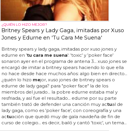
¿QUIÉN LO HIZO MEJOR?
Britney Spears y Lady Gaga, imitadas por Xuso
Jones y Edurne en 'Tu Cara Me Suena'
Britney spears y lady gaga, imitadas por xuso jones y
edurne en '
tu cara me suena
': 'toxic' y 'poker face'
sonaron ayer en el programa de antena 3... xuso jones se
encargó de imitar a britney spears haciendo lo que ella
no hace desde hace muchos años: algo bien en directo...
¿quién lo hizo
me
jor, xuso jones de britney spears o
edurne de lady gaga? para "poker face" la de los
miembros del jurado... la pobre edurne estaba mal y
resfriada, y así fue el resultado... edurne por su parte
también trató de defender una canción muy ac
tu
al de
lady gaga, como es 'poker face', con coreografía y una
ac
tu
ación que quedó muy de gala navideña de fin de
curso de colegio... es decir, bailó y cantó 'toxic', un tema...