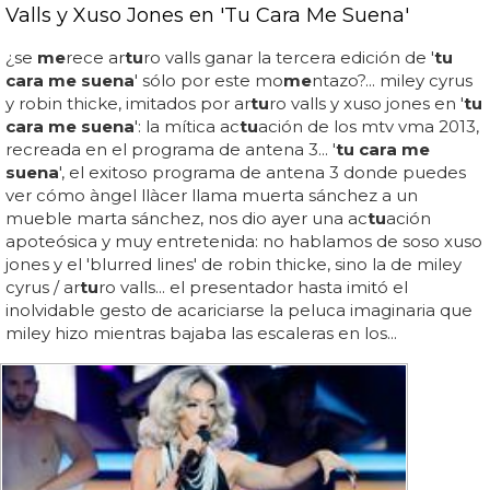
Valls y Xuso Jones en 'Tu Cara Me Suena'
¿se
me
rece ar
tu
ro valls ganar la tercera edición de '
tu
cara me suena
' sólo por este mo
me
ntazo?... miley cyrus
y robin thicke, imitados por ar
tu
ro valls y xuso jones en '
tu
cara me suena
': la mítica ac
tu
ación de los mtv vma 2013,
recreada en el programa de antena 3... '
tu cara me
suena
', el exitoso programa de antena 3 donde puedes
ver cómo àngel llàcer llama muerta sánchez a un
mueble marta sánchez, nos dio ayer una ac
tu
ación
apoteósica y muy entretenida: no hablamos de soso xuso
jones y el 'blurred lines' de robin thicke, sino la de miley
cyrus / ar
tu
ro valls... el presentador hasta imitó el
inolvidable gesto de acariciarse la peluca imaginaria que
miley hizo mientras bajaba las escaleras en los...