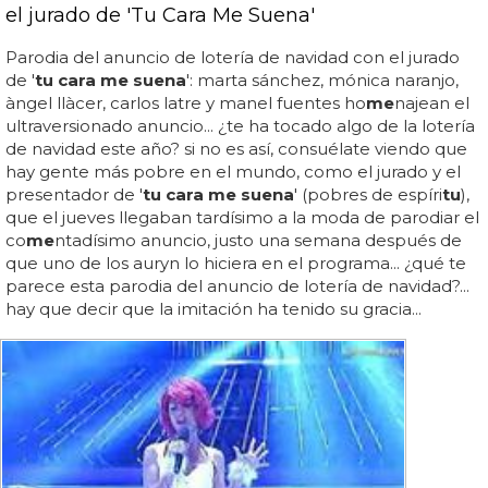
el jurado de 'Tu Cara Me Suena'
Parodia del anuncio de lotería de navidad con el jurado
de '
tu cara me suena
': marta sánchez, mónica naranjo,
àngel llàcer, carlos latre y manel fuentes ho
me
najean el
ultraversionado anuncio... ¿te ha tocado algo de la lotería
de navidad este año? si no es así, consuélate viendo que
hay gente más pobre en el mundo, como el jurado y el
presentador de '
tu cara me suena
' (pobres de espíri
tu
),
que el jueves llegaban tardísimo a la moda de parodiar el
co
me
ntadísimo anuncio, justo una semana después de
que uno de los auryn lo hiciera en el programa... ¿qué te
parece esta parodia del anuncio de lotería de navidad?...
hay que decir que la imitación ha tenido su gracia...