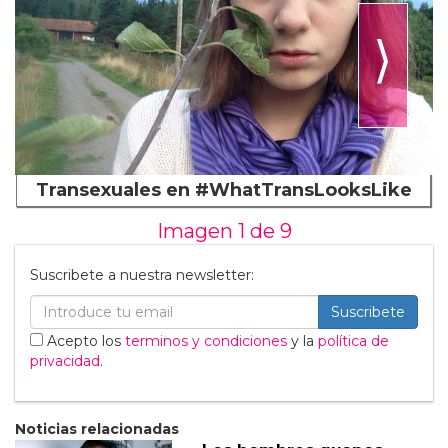
⟩
Transexuales en #WhatTransLooksLike
Imagen 1 de
9
Suscribete a nuestra newsletter:
Suscribete
Acepto los
terminos y condiciones
y la
política de
privacidad
.
Noticias relacionadas