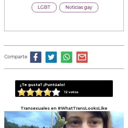
LGBT
Noticias gay
Comparte
¿Te gusta? ¡Puntúalo!
12
votos
Transexuales en #WhatTransLooksLike