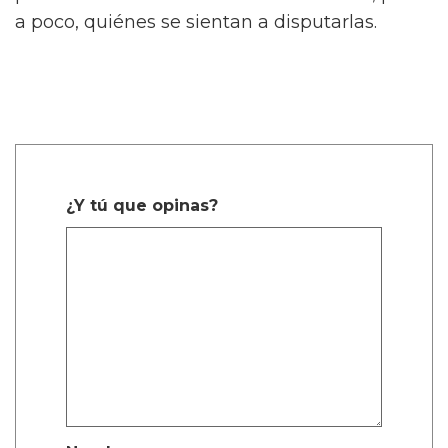
a poco, quiénes se sientan a disputarlas.
¿Y tú que opinas?