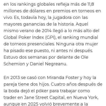
en los rankings globales refleja más de 11,8
millones de dólares en premios en torneos en
vivo. Es, todavía hoy, la jugadora con las
mayores ganancias de la historia. Aquel
mismo verano de 2014 llegó a lo más alto del
Global Poker Index (GPI), el ranking mundial
de torneos presenciales. Ninguna otra mujer
ha pisado ese puesto, ni antes ni después.
Estuvo dos semanas por delante de Ole
Schemion y Daniel Negreanu.
En 2013 se casó con Miranda Foster y hoy la
pareja tiene dos hijos. Cuatro años después de
la boda dejó el póker para trabajar como
trader en Jane Street Capital, en Nueva York,
aunque en 2025 volvió brevemente a la