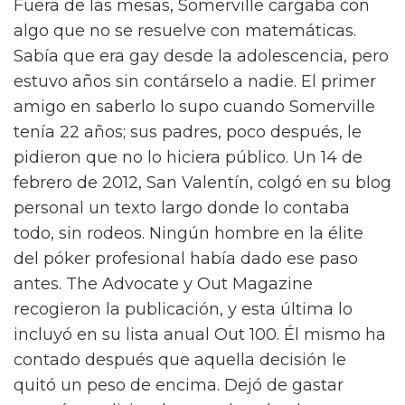
Fuera de las mesas, Somerville cargaba con
algo que no se resuelve con matemáticas.
Sabía que era gay desde la adolescencia, pero
estuvo años sin contárselo a nadie. El primer
amigo en saberlo lo supo cuando Somerville
tenía 22 años; sus padres, poco después, le
pidieron que no lo hiciera público. Un 14 de
febrero de 2012, San Valentín, colgó en su blog
personal un texto largo donde lo contaba
todo, sin rodeos. Ningún hombre en la élite
del póker profesional había dado ese paso
antes. The Advocate y Out Magazine
recogieron la publicación, y esta última lo
incluyó en su lista anual Out 100. Él mismo ha
contado después que aquella decisión le
quitó un peso de encima. Dejó de gastar