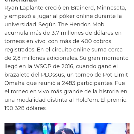
Ryan Laplante creció en Brainerd, Minnesota,
y empezó a jugar al póker online durante la
universidad. Según The Hendon Mob,
acumula más de 3,7 millones de dólares en
torneos en vivo, con más de 400 cobros
registrados. En el circuito online suma cerca
de 2,8 millones adicionales. Su gran momento
llegó en la WSOP de 2016, cuando ganó el
brazalete del PLOssus, un torneo de Pot-Limit
Omaha que reunió a 2483 participantes. Fue
el torneo en vivo más grande de la historia en
una modalidad distinta al Hold'em. El premio:
190 328 dólares.