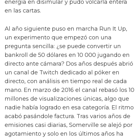
energía en disimular y pudo volcarla entera
en las cartas.
Al año siguiente puso en marcha Run It Up,
un experimento que empezó con una
pregunta sencilla: ¿se puede convertir un
bankroll de 50 dólares en 10 000 jugando en
directo ante cámara? Dos años después abrió
un canal de Twitch dedicado al póker en
directo, con análisis en tiempo real de cada
mano. En marzo de 2016 el canal rebasó los 10
millones de visualizaciones únicas, algo que
nadie había logrado en esa categoría. El ritmo
acabó pasándole factura. Tras varios años de
emisiones casi diarias, Somerville se alejó por
agotamiento y solo en los últimos años ha