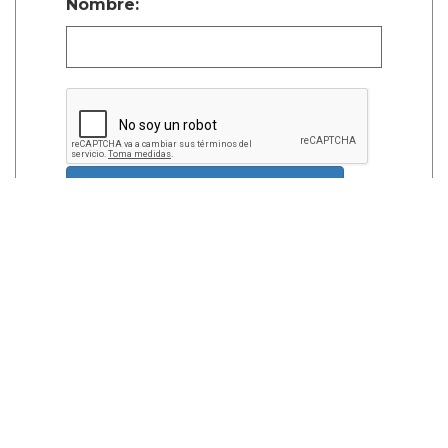
Nombre:
Publicar Comentario
Categorías:
LGBT