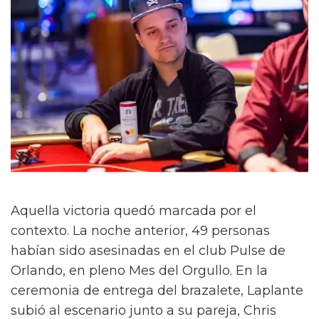
Aquella victoria quedó marcada por el
contexto. La noche anterior, 49 personas
habían sido asesinadas en el club Pulse de
Orlando, en pleno Mes del Orgullo. En la
ceremonia de entrega del brazalete, Laplante
subió al escenario junto a su pareja, Chris