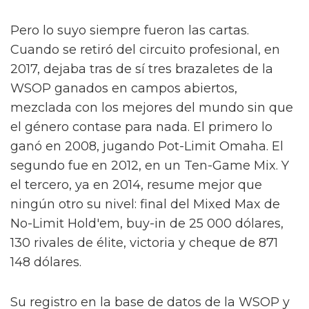
Pero lo suyo siempre fueron las cartas.
Cuando se retiró del circuito profesional, en
2017, dejaba tras de sí tres brazaletes de la
WSOP ganados en campos abiertos,
mezclada con los mejores del mundo sin que
el género contase para nada. El primero lo
ganó en 2008, jugando Pot-Limit Omaha. El
segundo fue en 2012, en un Ten-Game Mix. Y
el tercero, ya en 2014, resume mejor que
ningún otro su nivel: final del Mixed Max de
No-Limit Hold'em, buy-in de 25 000 dólares,
130 rivales de élite, victoria y cheque de 871
148 dólares.
Su registro en la base de datos de la WSOP y