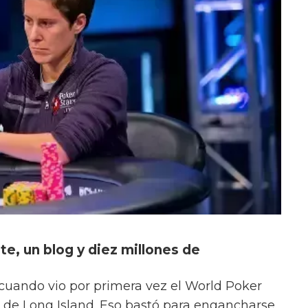
te, un blog y diez millones de
 cuando vio por primera vez el World Poker
a de Long Island. Eso bastó para engancharse.