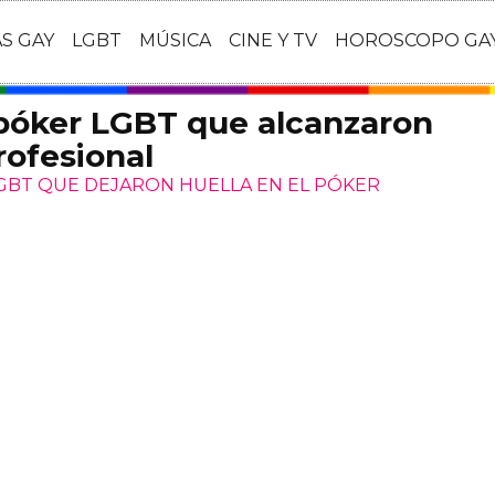
AS GAY
LGBT
MÚSICA
CINE Y TV
HOROSCOPO GA
 póker LGBT que alcanzaron
rofesional
LGBT QUE DEJARON HUELLA EN EL PÓKER