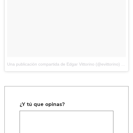
Una publicación compartida de Edgar Vittorino (@evittorino)
el
22 
¿Y tú que opinas?