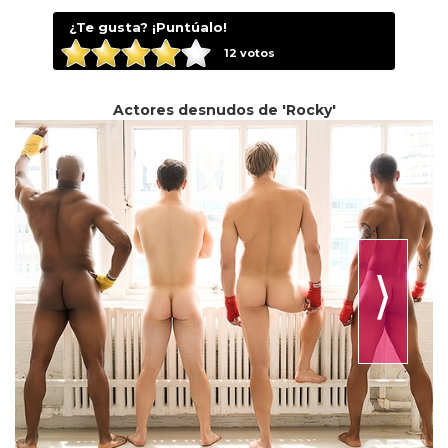
¿Te gusta? ¡Puntúalo!
12
votos
Actores desnudos de 'Rocky'
⟩