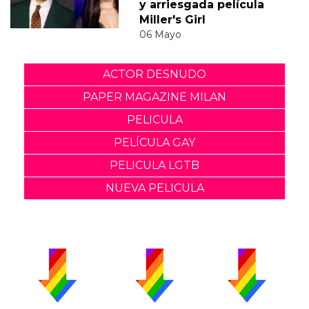
y arriesgada película
Miller's Girl
06 Mayo
ACTOR DESNUDO
PAPER MAGAZINE MILAN
PELICULA
PELÍCULA GAY
PELICULA LGTB
NUEVA PELICULA