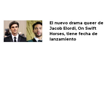
El nuevo drama queer de
Jacob Elordi, On Swift
Horses, tiene fecha de
lanzamiento
11 Febrero
Jacob Elordi, de Euphoria,
opina sobre la sexualidad
de Nate
02 Marzo
JACOB ELORDI
DIEGO
JUAN DIEGO