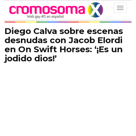
Toggle
navigat
Diego Calva sobre escenas
desnudas con Jacob Elordi
en On Swift Horses: ‘¡Es un
jodido dios!’